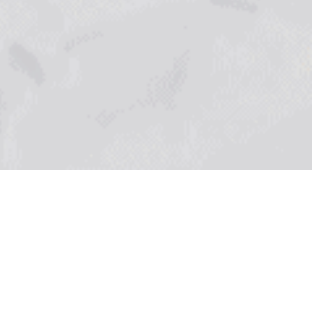
FIND US
Address
50 ซอยรังสิต-นครนายก 51 ตำบล