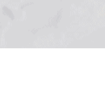
FIND US
Address
50 ซอยรังสิต-นครนายก 51 ตำบล
ประชาธิปัตย์ อำเภอธัญบุรี จังหวัด
ปทุมธานี 12130